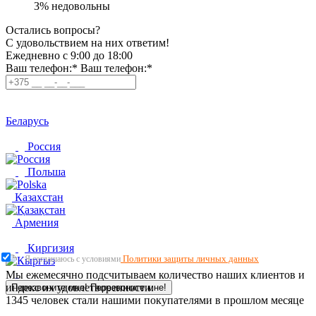
3%
недовольны
Остались вопросы?
C удовольствием на них ответим!
Ежедневно с 9:00 до 18:00
Ваш телефон:*
Ваш телефон:*
Беларусь
Россия
Польша
Казахстан
Армения
Киргизия
Политики защиты личных данных
Я соглашаюсь с условиями
Мы ежемесячно подсчитываем количество наших клиентов и
индекс их удовлетворенности.
Перезвоните мне!
Перезвоните мне!
1345
человек стали нашими покупателями в прошлом месяце