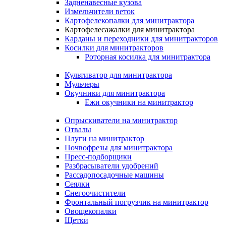
Задненавесные кузова
Измельчители веток
Картофелекопалки для минитрактора
Картофелесажалки для минитрактора
Карданы и переходники для минитракторов
Косилки для минитракторов
Роторная косилка для минитрактора
Культиватор для минитрактора
Мульчеры
Окучники для минитрактора
Ежи окучники на минитрактор
Опрыскиватели на минитрактор
Отвалы
Плуги на минитрактор
Почвофрезы для минитрактора
Пресс-подборщики
Разбрасыватели удобрений
Рассадопосадочные машины
Сеялки
Снегоочистители
Фронтальный погрузчик на минитрактор
Овощекопалки
Щетки