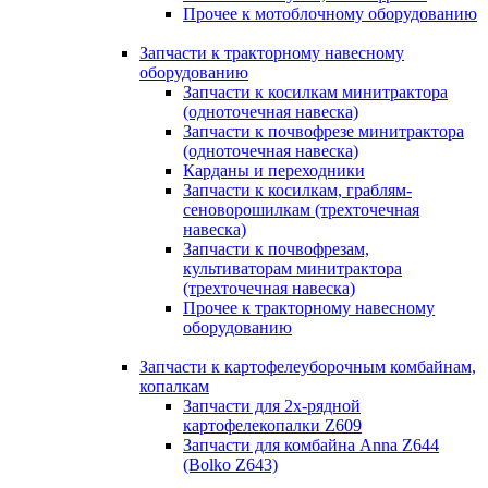
Прочее к мотоблочному оборудованию
Запчасти к тракторному навесному
оборудованию
Запчасти к косилкам минитрактора
(одноточечная навеска)
Запчасти к почвофрезе минитрактора
(одноточечная навеска)
Карданы и переходники
Запчасти к косилкам, граблям-
сеноворошилкам (трехточечная
навеска)
Запчасти к почвофрезам,
культиваторам минитрактора
(трехточечная навеска)
Прочее к тракторному навесному
оборудованию
Запчасти к картофелеуборочным комбайнам,
копалкам
Запчасти для 2х-рядной
картофелекопалки Z609
Запчасти для комбайна Anna Z644
(Bolko Z643)