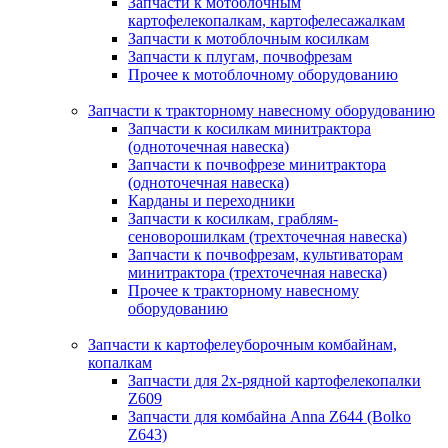
Запчасти к мотоблочным
картофелекопалкам, картофелесажалкам
Запчасти к мотоблочным косилкам
Запчасти к плугам, почвофрезам
Прочее к мотоблочному оборудованию
Запчасти к тракторному навесному оборудованию
Запчасти к косилкам минитрактора
(одноточечная навеска)
Запчасти к почвофрезе минитрактора
(одноточечная навеска)
Карданы и переходники
Запчасти к косилкам, граблям-
сеноворошилкам (трехточечная навеска)
Запчасти к почвофрезам, культиваторам
минитрактора (трехточечная навеска)
Прочее к тракторному навесному
оборудованию
Запчасти к картофелеуборочным комбайнам,
копалкам
Запчасти для 2х-рядной картофелекопалки
Z609
Запчасти для комбайна Anna Z644 (Bolko
Z643)