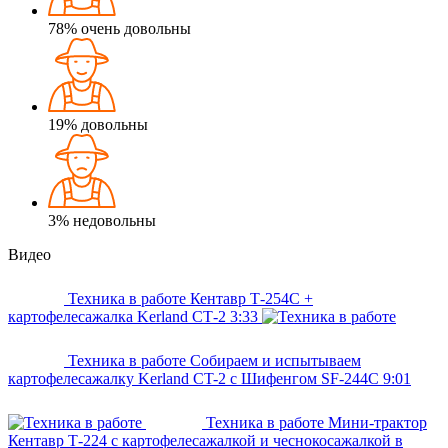
78%
очень довольны
19%
довольны
3%
недовольны
Видео
Техника в работе
Кентавр Т-254С +
картофелесажалка Kerland СТ-2
3:33
Техника в работе
Собираем и испытываем
картофелесажалку Kerland CT-2 с Шифенгом SF-244С
9:01
Техника в работе
Мини-трактор
Кентавр Т-224 с картофелесажалкой и чеснокосажалкой в