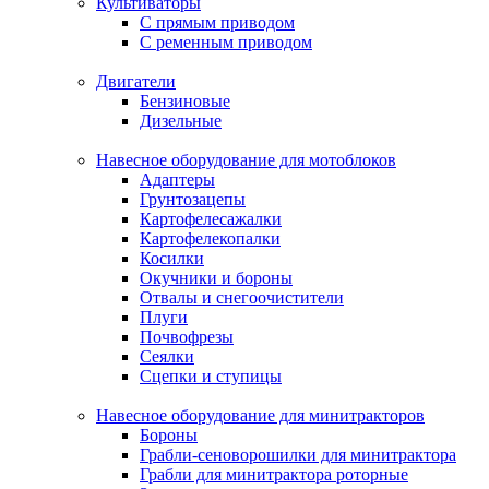
Культиваторы
С прямым приводом
С ременным приводом
Двигатели
Бензиновые
Дизельные
Навесное оборудование для мотоблоков
Адаптеры
Грунтозацепы
Картофелесажалки
Картофелекопалки
Косилки
Окучники и бороны
Отвалы и снегоочистители
Плуги
Почвофрезы
Сеялки
Сцепки и ступицы
Навесное оборудование для минитракторов
Бороны
Грабли-сеноворошилки для минитрактора
Грабли для минитрактора роторные