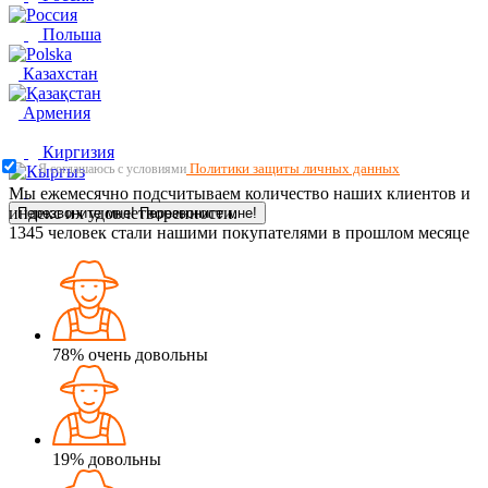
Польша
Казахстан
Армения
Киргизия
Политики защиты личных данных
Я соглашаюсь с условиями
Мы ежемесячно подсчитываем количество наших клиентов и
индекс их удовлетворенности.
Перезвоните мне!
Перезвоните мне!
1345
человек стали нашими покупателями в прошлом месяце
78%
очень довольны
19%
довольны