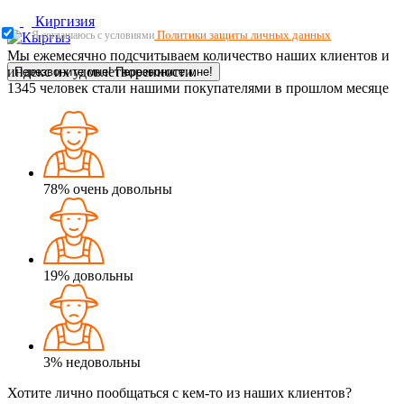
Киргизия
Политики защиты личных данных
Я соглашаюсь с условиями
Мы ежемесячно подсчитываем количество наших клиентов и
индекс их удовлетворенности.
Перезвоните мне!
Перезвоните мне!
1345
человек стали нашими покупателями в прошлом месяце
78%
очень довольны
19%
довольны
3%
недовольны
Хотите лично пообщаться с кем-то из наших клиентов?