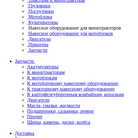
Тракторы и минитракторы
Грузовики
Погрузчики
Мотоблоки
Культиваторы
Навесное оборудование для минитракторов
Навесное оборудование для мотоблоков
Двигатели
Прицепы
Запчасти
Запчасти
Аккумуляторы
К минитракторам
К мотоблокам
К мотоблочному навесному оборудованию
К тракторному навесному оборудованию
К картофелеуборочным комбайнам, копалкам
Двигатели
Масла, смазки, жидкости
Подшипники, сальники, ремни
Прочее
Шины, камеры, диски, колёса
Доставка