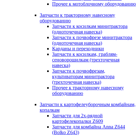
Прочее к мотоблочному оборудованию
Запчасти к тракторному навесному
оборудованию
Запчасти к косилкам минитрактора
(одноточечная навеска)
Запчасти к почвофрезе минитрактора
(одноточечная навеска)
Карданы и переходники
Запчасти к косилкам, граблям-
сеноворошилкам (трехточечная
навеска)
Запчасти к почвофрезам,
культиваторам минитрактора
(трехточечная навеска)
Прочее к тракторному навесному
оборудованию
Запчасти к картофелеуборочным комбайнам,
копалкам
Запчасти для 2х-рядной
картофелекопалки Z609
Запчасти для комбайна Anna Z644
(Bolko Z643)