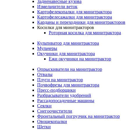
Задненавесные кузова
Измельчители веток
Картофелекопалки для минитрактора
Картофелесажалки для минитрактора
Карданы и переходники для минитракторов
Косилки для минитракторов
Роторная косилка для минитрактора
Культиватор для минитрактора
Мульчеры
Окучники для минитрактора
Ежи окучники на минитрактор
Опрыскиватели на минитрактор
Отвалы
Плуги на минитрактор
Почвофрезы для минитрактора
Пресс-подборщики
Разбрасыватели удобрений
Рассадопосадочные машины
Сеялки
Снегоочистители
Фронтальный погрузчик на минитрактор
Овощекопалки
Щетки