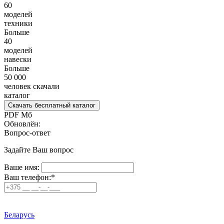
60
моделей
техники
Больше
40
моделей
навески
Больше
50 000
человек скачали
каталог
Скачать
бесплатный
каталог
PDF
Мб
Обновлён:
Вопрос-ответ
Задайте Ваш вопрос
Ваше имя:
Ваш телефон:*
Беларусь