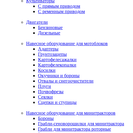
Культиваторы
С прямым приводом
С ременным приводом
Двигатели
Бензиновые
Дизельные
Навесное оборудование для мотоблоков
Адаптеры
Грунтозацепы
Картофелесажалки
Картофелекопалки
Косилки
Окучники и бороны
Отвалы и снегоочистители
Плуги
Почвофрезы
Сеялки
Сцепки и ступицы
Навесное оборудование для минитракторов
Бороны
Грабли-сеноворошилки для минитрактора
Грабли для минитрактора роторные