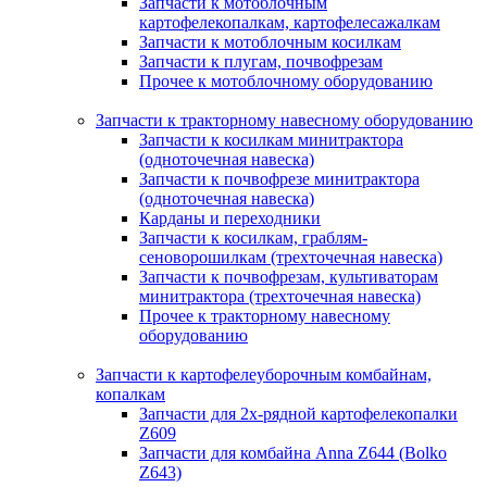
Запчасти к мотоблочным
картофелекопалкам, картофелесажалкам
Запчасти к мотоблочным косилкам
Запчасти к плугам, почвофрезам
Прочее к мотоблочному оборудованию
Запчасти к тракторному навесному оборудованию
Запчасти к косилкам минитрактора
(одноточечная навеска)
Запчасти к почвофрезе минитрактора
(одноточечная навеска)
Карданы и переходники
Запчасти к косилкам, граблям-
сеноворошилкам (трехточечная навеска)
Запчасти к почвофрезам, культиваторам
минитрактора (трехточечная навеска)
Прочее к тракторному навесному
оборудованию
Запчасти к картофелеуборочным комбайнам,
копалкам
Запчасти для 2х-рядной картофелекопалки
Z609
Запчасти для комбайна Anna Z644 (Bolko
Z643)