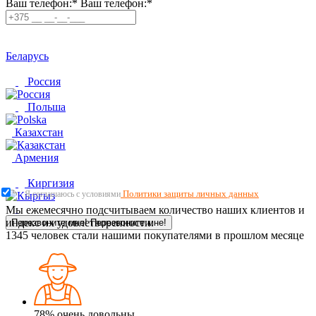
Ваш телефон:*
Ваш телефон:*
Беларусь
Россия
Польша
Казахстан
Армения
Киргизия
Политики защиты личных данных
Я соглашаюсь с условиями
Мы ежемесячно подсчитываем количество наших клиентов и
индекс их удовлетворенности.
Перезвоните мне!
Перезвоните мне!
1345
человек стали нашими покупателями в прошлом месяце
78%
очень довольны