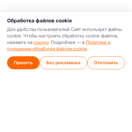
о нас
Обработка файлов cookie
Наш склад-магазин:
Для удобства пользователей Сайт использует файлы
cookie. Чтобы настроить обработку cookie-файлов,
Минск
нажмите на
ссылку
. Подробнее — в
Политике в
8-й Путепроводный переулок, 5
отношении обработки файлов cookie
.
GPS
53.924752, 27.489820
Принять
Без рекламных
Отклонить
Карта проезда
Минск (магазин)