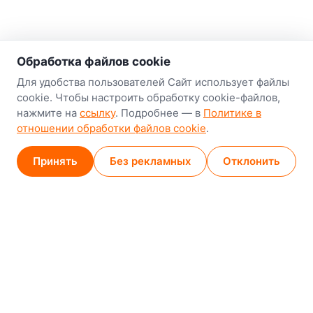
о нас
Обработка файлов cookie
Наш склад-магазин:
Для удобства пользователей Сайт использует файлы
cookie. Чтобы настроить обработку cookie-файлов,
Минск
нажмите на
ссылку
. Подробнее — в
Политике в
8-й Путепроводный переулок, 5
отношении обработки файлов cookie
.
GPS
53.924752, 27.489820
Принять
Без рекламных
Отклонить
Карта проезда
Минск (магазин)