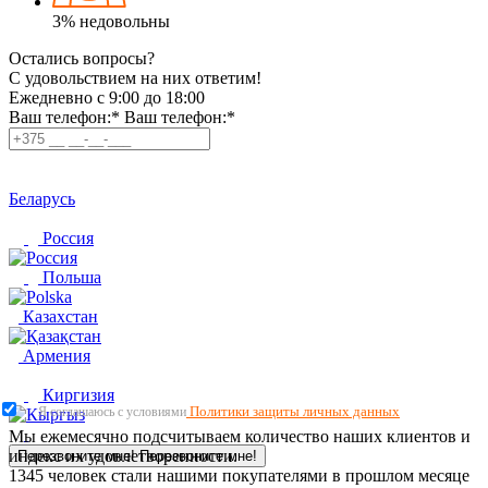
3%
недовольны
Остались вопросы?
C удовольствием на них ответим!
Ежедневно с 9:00 до 18:00
Ваш телефон:*
Ваш телефон:*
Беларусь
Россия
Польша
Казахстан
Армения
Киргизия
Политики защиты личных данных
Я соглашаюсь с условиями
Мы ежемесячно подсчитываем количество наших клиентов и
индекс их удовлетворенности.
Перезвоните мне!
Перезвоните мне!
1345
человек стали нашими покупателями в прошлом месяце