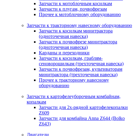
Запчасти к мотоблочным косилкам
Запчасти к плугам, почвофрезам
Прочее к мотоблочному оборудованию
Запчасти к тракторному навесному оборудованию
Запчасти к косилкам минитрактора
(одноточечная навеска)
Запчасти к почвофрезе минитрактора
(одноточечная навеска)
Карданы и переходники
Запчасти к косилкам, граблям-
сеноворошилкам (трехточечная навеска)
Запчасти к почвофрезам, культиваторам
минитрактора (трехточечная навеска)
Прочее к тракторному навесному
оборудованию
Запчасти к картофелеуборочным комбайнам,
копалкам
Запчасти для 2х-рядной картофелекопалки
Z609
Запчасти для комбайна Anna Z644 (Bolko
Z643)
Двигатели