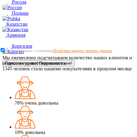
Россия
Польша
Казахстан
Армения
Киргизия
Политики защиты личных данных
Я соглашаюсь с условиями
Мы ежемесячно подсчитываем количество наших клиентов и
индекс их удовлетворенности.
Перезвоните мне!
Перезвоните мне!
1345
человек стали нашими покупателями в прошлом месяце
78%
очень довольны
19%
довольны