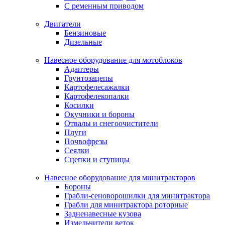
С ременным приводом
Двигатели
Бензиновые
Дизельные
Навесное оборудование для мотоблоков
Адаптеры
Грунтозацепы
Картофелесажалки
Картофелекопалки
Косилки
Окучники и бороны
Отвалы и снегоочистители
Плуги
Почвофрезы
Сеялки
Сцепки и ступицы
Навесное оборудование для минитракторов
Бороны
Грабли-сеноворошилки для минитрактора
Грабли для минитрактора роторные
Задненавесные кузова
Измельчители веток