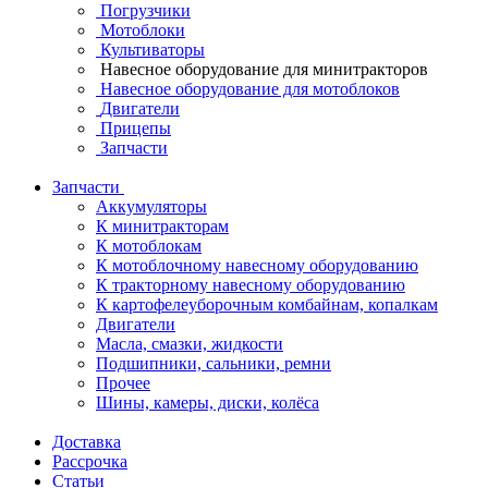
Погрузчики
Мотоблоки
Культиваторы
Навесное оборудование для минитракторов
Навесное оборудование для мотоблоков
Двигатели
Прицепы
Запчасти
Запчасти
Аккумуляторы
К минитракторам
К мотоблокам
К мотоблочному навесному оборудованию
К тракторному навесному оборудованию
К картофелеуборочным комбайнам, копалкам
Двигатели
Масла, смазки, жидкости
Подшипники, сальники, ремни
Прочее
Шины, камеры, диски, колёса
Доставка
Рассрочка
Статьи