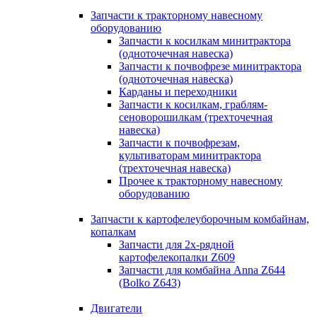
Запчасти к тракторному навесному
оборудованию
Запчасти к косилкам минитрактора
(одноточечная навеска)
Запчасти к почвофрезе минитрактора
(одноточечная навеска)
Карданы и переходники
Запчасти к косилкам, граблям-
сеноворошилкам (трехточечная
навеска)
Запчасти к почвофрезам,
культиваторам минитрактора
(трехточечная навеска)
Прочее к тракторному навесному
оборудованию
Запчасти к картофелеуборочным комбайнам,
копалкам
Запчасти для 2х-рядной
картофелекопалки Z609
Запчасти для комбайна Anna Z644
(Bolko Z643)
Двигатели