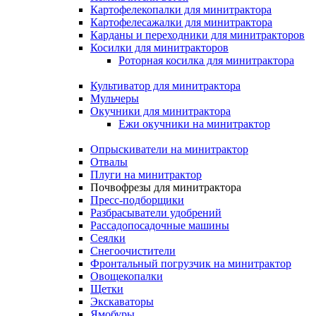
Картофелекопалки для минитрактора
Картофелесажалки для минитрактора
Карданы и переходники для минитракторов
Косилки для минитракторов
Роторная косилка для минитрактора
Культиватор для минитрактора
Мульчеры
Окучники для минитрактора
Ежи окучники на минитрактор
Опрыскиватели на минитрактор
Отвалы
Плуги на минитрактор
Почвофрезы для минитрактора
Пресс-подборщики
Разбрасыватели удобрений
Рассадопосадочные машины
Сеялки
Снегоочистители
Фронтальный погрузчик на минитрактор
Овощекопалки
Щетки
Экскаваторы
Ямобуры