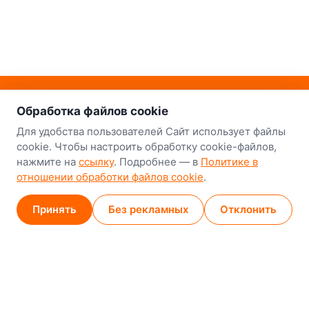
о нас
Наш склад-магазин:
Обработка файлов cookie
Минск
Для удобства пользователей Сайт использует файлы
cookie. Чтобы настроить обработку cookie-файлов,
8-й Путепроводный переулок, 5
нажмите на
ссылку
. Подробнее — в
Политике в
отношении обработки файлов cookie
.
GPS
53.924752, 27.489820
Карта проезда
Принять
Без рекламных
Отклонить