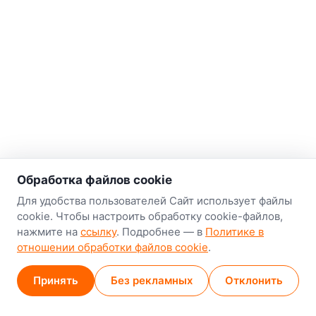
о нас
Обработка файлов cookie
Наш склад-магазин:
Для удобства пользователей Сайт использует файлы
cookie. Чтобы настроить обработку cookie-файлов,
Минск
нажмите на
ссылку
. Подробнее — в
Политике в
8-й Путепроводный переулок, 5
отношении обработки файлов cookie
.
GPS
53.924752, 27.489820
Принять
Без рекламных
Отклонить
Карта проезда