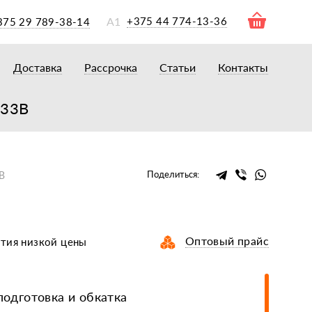
А1
+375 44 774-13-36
375 29 789-38-14
Доставка
Рассрочка
Статьи
Контакты
ры
торы
833B
акторам
окам
очному навесному оборудованию
Поделиться:
3B
рному навесному оборудованию
 для минитракторов
елеуборочным комбайнам, копалкам
Оптовый прайс
нтия низкой цены
 для мотоблоков
и
мазки, жидкости
одготовка и обкатка
ки, сальники, ремни