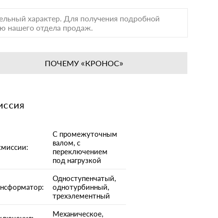
тельный характер. Для получения подробной
лю нашего отдела продаж.
ПОЧЕМУ «КРОНОС»
иссия
C промежуточным
валом, с
смиссии:
переключением
под нагрузкой
Одноступенчатый,
ансформатор:
однотурбинный,
трехэлементный
Механическое,