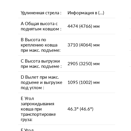
Удлиненная стрела :
Информация в (...)
A Общая высота с
4474 (4766) мм
поднятым ковшом :
B Высота по
креплению ковша
3710 (4064) мм
при макс. подъеме:
C Высота выгрузки
2905 (3250) мм
при макс. подъеме :
D Вылет при макс.
подъеме и выгрузке
1095 (1002) мм
под углом :
E Угол
запрокидывания
ковша при
46.3° (46.6°)
транспортировке
груза:
F Угол