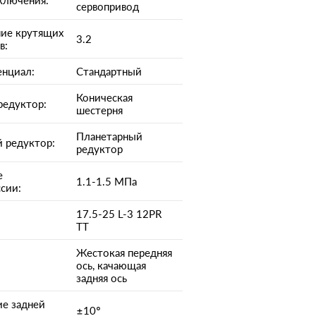
ключения:
сервопривод
ие крутящих
3.2
в:
нциал:
Стандартный
Коническая
редуктор:
шестерня
Планетарный
 редуктор:
редуктор
е
1.1-1.5 МПа
сии:
17.5-25 L-3 12PR
TT
Жестокая передняя
ось, качающая
задняя ось
е задней
±10°