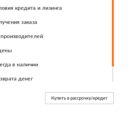
овия кредита и лизинга
еры, диски, колёса
лучения заказа
-производителей
 цены
егда в наличии
зврата денег
рные покупки
Купить в рассрочку/кредит