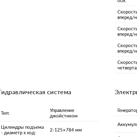
оси:
Скорост
вперед/на
Скорост
вперед/н
Скорост
вперед/н
Скорость
четверта
Гидравлическая система
Электр
Управление
Генерато
Тип:
джойстиком
Аккумул
Цилиндры подъема
2-125×784 мм
- диаметр x ход: