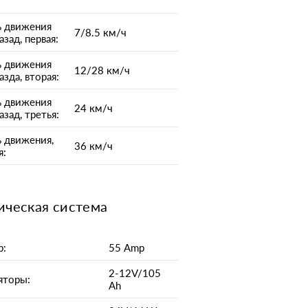
ь движения
7/8.5 км/ч
зад, первая:
ь движения
12/28 км/ч
азда, вторая:
ь движения
24 км/ч
азад, третья:
 движения,
36 км/ч
я:
ическая система
р:
55 Amp
2-12V/105
яторы:
Ah