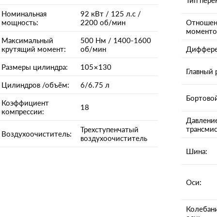
Тип пере
Номинальная
92 кВт / 125 л.с /
мощность:
2200 об/мин
Отношен
моменто
Максимальный
500 Нм / 1400-1600
крутящий момент:
об/мин
Диффере
Размеры цилиндра:
105×130
Главный 
Цилиндров /объём:
6/6.75 л
Бортовой
Коэффициент
18
компрессии:
Давлени
трансмис
Трехступенчатый
Воздухоочиститель:
воздухоочиститель
Шина:
Оси:
Колебани