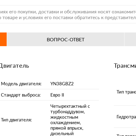
иях его покупки, доставки и обслуживания носят ознакоми
 товаре и условиях его поставки обратитесь к представите
ВОПРОС-ОТВЕТ
Двигатель
Трансм
Модель двигателя:
YN38GBZ2
Тип тран
Стандарт выброса:
Евро II
Четырехтактный с
турбонаддувом,
Гидротр
жидкостным
Тип двигателя:
охлаждением,
прямой впрыск,
дизельный