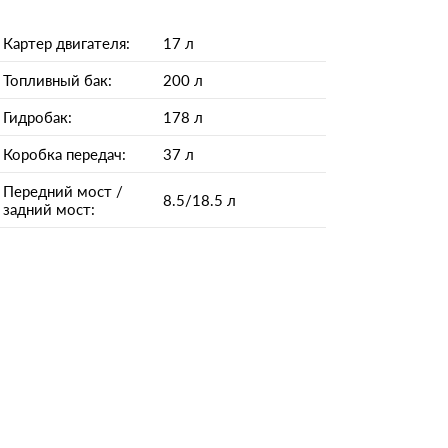
Картер двигателя:
17 л
Топливный бак:
200 л
Гидробак:
178 л
Коробка передач:
37 л
Передний мост /
8.5/18.5 л
задний мост: