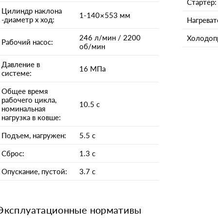
Стартер:
Цилиндр наклона
1-140×553 мм
-диаметр x ход:
Нагреват
246 л/мин / 2200
Холодоп
Рабочий насос:
об/мин
Давление в
16 МПа
системе:
Общее время
рабочего цикла,
10.5 с
номинальная
нагрузка в ковше:
Подъем, нагружен:
5.5 с
Сброс:
1.3 с
Опускание, пустой:
3.7 с
Эксплуатационные нормативы