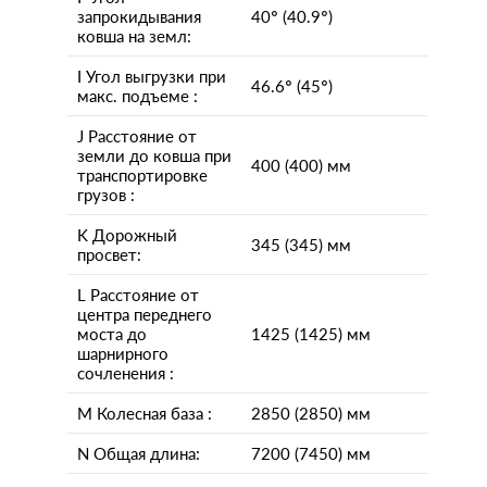
запрокидывания
40° (40.9°)
ковша на земл:
I Угол выгрузки при
46.6° (45°)
макс. подъеме :
J Расстояние от
земли до ковша при
400 (400) мм
транспортировке
грузов :
K Дорожный
345 (345) мм
просвет:
L Расстояние от
центра переднего
моста до
1425 (1425) мм
шарнирного
сочленения :
M Колесная база :
2850 (2850) мм
N Общая длина:
7200 (7450) мм