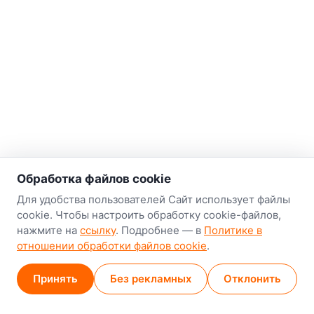
о нас
Обработка файлов cookie
Наш склад-магазин:
Для удобства пользователей Сайт использует файлы
cookie. Чтобы настроить обработку cookie-файлов,
Минск
нажмите на
ссылку
. Подробнее — в
Политике в
8-й Путепроводный переулок, 5
отношении обработки файлов cookie
.
GPS
53.924752, 27.489820
Принять
Без рекламных
Отклонить
Карта проезда