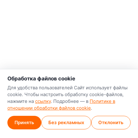
о нас
Обработка файлов cookie
Наш склад-магазин:
Для удобства пользователей Сайт использует файлы
cookie. Чтобы настроить обработку cookie-файлов,
Минск
нажмите на
ссылку
. Подробнее — в
Политике в
8-й Путепроводный переулок, 5
отношении обработки файлов cookie
.
GPS
53.924752, 27.489820
Принять
Без рекламных
Отклонить
Карта проезда