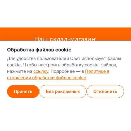
о нас
Наш склад-магазин:
Обработка файлов cookie
Минск
Для удобства пользователей Сайт использует файлы
8-й Путепроводный переулок, 5
cookie. Чтобы настроить обработку cookie-файлов,
нажмите на
ссылку
. Подробнее — в
Политике в
GPS
53.924752, 27.489820
отношении обработки файлов cookie
.
Карта проезда
Принять
Без рекламных
Отклонить