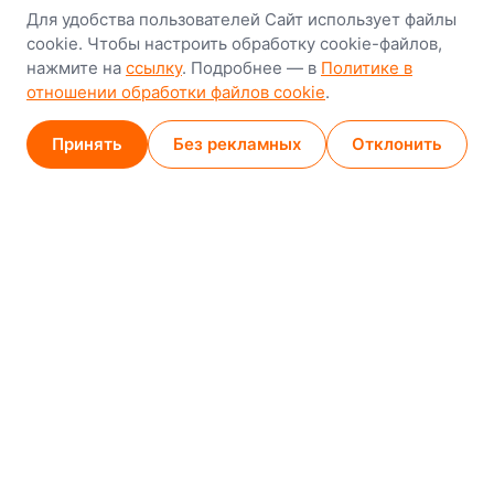
Для удобства пользователей Сайт использует файлы
8-й Путепроводный переулок, 5
cookie. Чтобы настроить обработку cookie-файлов,
нажмите на
ссылку
. Подробнее — в
Политике в
GPS
53.924752, 27.489820
отношении обработки файлов cookie
.
Карта проезда
Принять
Без рекламных
Отклонить
Минск (магазин)
1
/
2