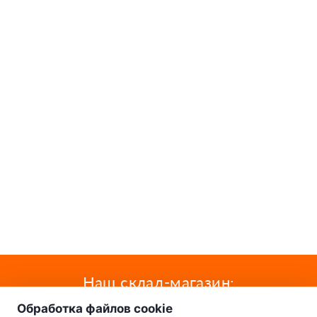
о нас
Наш склад-магазин:
Обработка файлов cookie
Минск