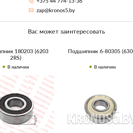
+375 44 774-13-36
zap@kronos5.by
Вас может заинтересовать
пник 180203 (6203
Подшипник 6-80305 (630
2RS)
В наличии
В наличии