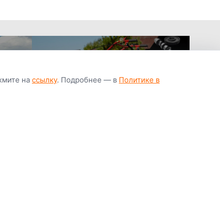
ажмите на
ссылку
. Подробнее — в
Политике в
апчастей всегда
Гарантия низкой
Цены от завод
ичии
цены
производител
Youtube
Instagram
OK
Facebook
ВК
Tiktok
Viber
Telegram
Часто задаваемые вопросы
Почему покупают у нас
Написать директору