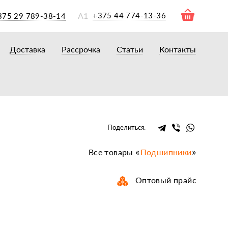
А1
+375 44 774-13-36
375 29 789-38-14
Доставка
Рассрочка
Статьи
Контакты
ры
торы
акторам
окам
очному навесному оборудованию
Поделиться:
рному навесному оборудованию
Все товары «
Подшипники
»
 для минитракторов
елеуборочным комбайнам, копалкам
Оптовый прайс
 для мотоблоков
и
мазки, жидкости
ки, сальники, ремни