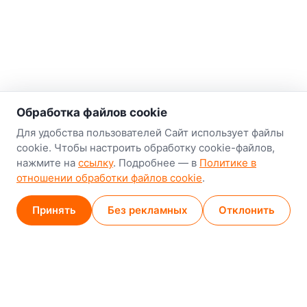
о нас
Обработка файлов cookie
Наш склад-магазин:
Для удобства пользователей Сайт использует файлы
cookie. Чтобы настроить обработку cookie-файлов,
Минск
нажмите на
ссылку
. Подробнее — в
Политике в
8-й Путепроводный переулок, 5
отношении обработки файлов cookie
.
GPS
53.924752, 27.489820
Принять
Без рекламных
Отклонить
Карта проезда