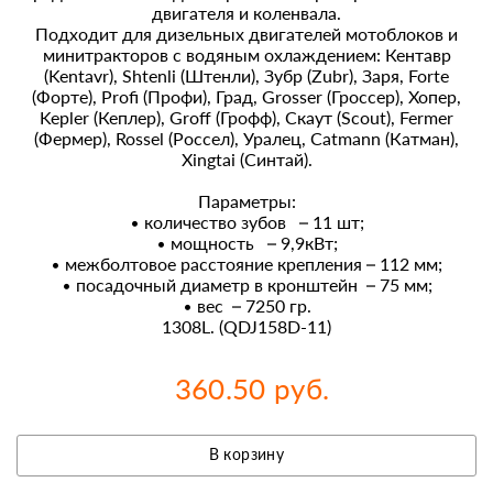
двигателя и коленвала.
Подходит для дизельных двигателей мотоблоков и
минитракторов с водяным охлаждением: Кентавр
(Kentavr), Shtenli (Штенли), Зубр (Zubr), Заря, Forte
(Форте), Profi (Профи), Град, Grosser (Гроссер), Хопер,
Kepler (Кеплер), Groff (Грофф), Скаут (Scout), Fermer
(Фермер), Rossel (Россел), Уралец, Catmann (Катман),
Xingtai (Синтай).
Параметры:
• количество зубов – 11 шт;
• мощность – 9,9кВт;
• межболтовое расстояние крепления – 112 мм;
• посадочный диаметр в кронштейн – 75 мм;
• вес – 7250 гр.
1308L. (QDJ158D-11)
360.50 руб.
В корзину