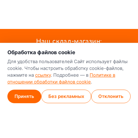
о нас
Наш склад-магазин:
Обработка файлов cookie
Минск
Для удобства пользователей Сайт использует файлы
8-й Путепроводный переулок, 5
cookie. Чтобы настроить обработку cookie-файлов,
нажмите на
ссылку
. Подробнее — в
Политике в
GPS
53.924752, 27.489820
отношении обработки файлов cookie
.
Карта проезда
Принять
Без рекламных
Отклонить