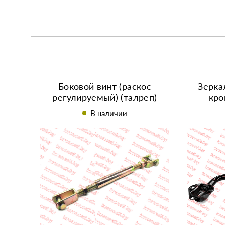
Боковой винт (раскос
Зерка
регулируемый) (талреп)
кро
навески гидронавесного
В наличии
механизма