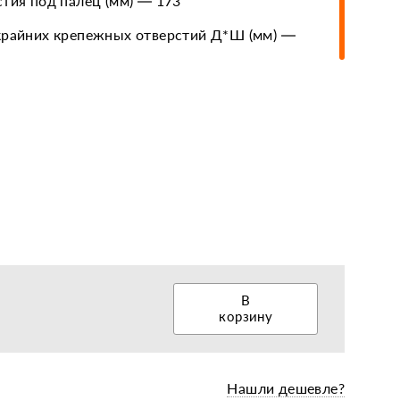
стия под палец (мм) — 173
крайних крепежных отверстий Д*Ш (мм) —
еры, диски, колёса
В
корзину
Нашли дешевле?