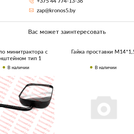
+375 44 774-13-36
zap@kronos5.by
Вас может заинтересовать
ло минитрактора с
Гайка проставки М14*1,
нштейном тип 1
В наличии
В наличии