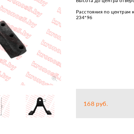
Высота до центра отвер
Запчасти
Прочее
Расстояния по центрам 
234*96
Шины, кам
168 руб.