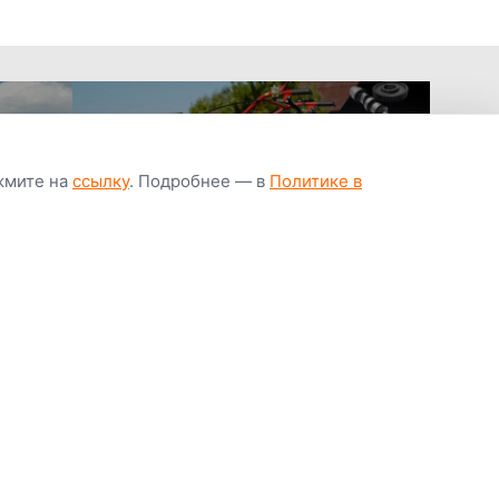
ажмите на
ссылку
. Подробнее — в
Политике в
апчастей всегда
Гарантия низкой
Цены от завод
ичии
цены
производител
Youtube
Instagram
OK
Facebook
ВК
Tiktok
Viber
Telegram
Часто задаваемые вопросы
Почему покупают у нас
Написать директору