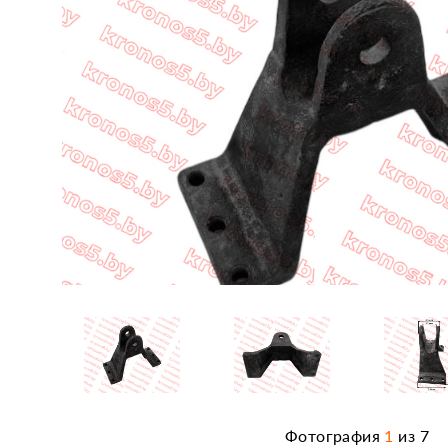
Фотография
1
из
7