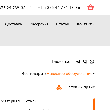
А1
+375 44 774-13-36
375 29 789-38-14
Доставка
Рассрочка
Статьи
Контакты
ры
торы
акторам
окам
очному навесному оборудованию
Поделиться:
рному навесному оборудованию
Все товары «
Навесное оборудование
»
 для минитракторов
елеуборочным комбайнам, копалкам
Оптовый прайс
 для мотоблоков
и
мазки, жидкости
 Материал — сталь.
ки, сальники, ремни