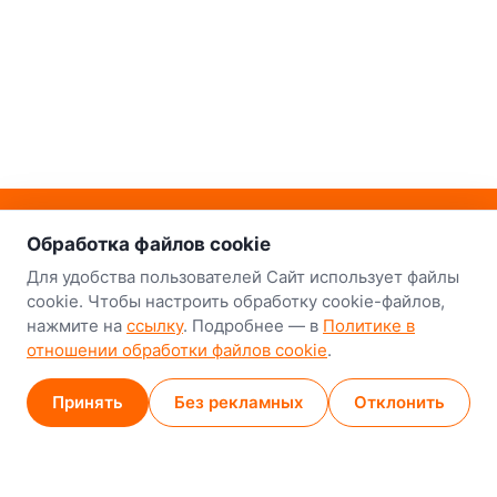
о нас
Наш склад-магазин:
Обработка файлов cookie
Минск
Для удобства пользователей Сайт использует файлы
cookie. Чтобы настроить обработку cookie-файлов,
8-й Путепроводный переулок, 5
нажмите на
ссылку
. Подробнее — в
Политике в
отношении обработки файлов cookie
.
GPS
53.924752, 27.489820
Карта проезда
Принять
Без рекламных
Отклонить