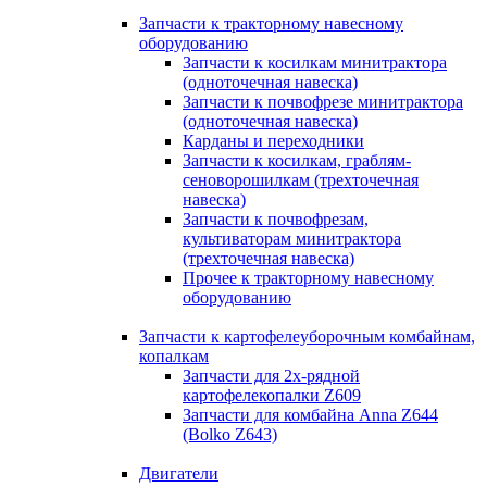
Запчасти к тракторному навесному
оборудованию
Запчасти к косилкам минитрактора
(одноточечная навеска)
Запчасти к почвофрезе минитрактора
(одноточечная навеска)
Карданы и переходники
Запчасти к косилкам, граблям-
сеноворошилкам (трехточечная
навеска)
Запчасти к почвофрезам,
культиваторам минитрактора
(трехточечная навеска)
Прочее к тракторному навесному
оборудованию
Запчасти к картофелеуборочным комбайнам,
копалкам
Запчасти для 2х-рядной
картофелекопалки Z609
Запчасти для комбайна Anna Z644
(Bolko Z643)
Двигатели