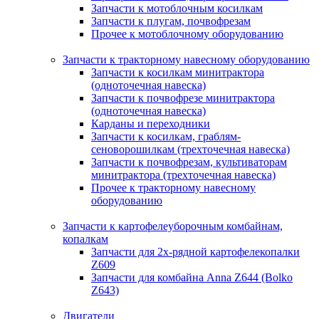
Запчасти к мотоблочным косилкам
Запчасти к плугам, почвофрезам
Прочее к мотоблочному оборудованию
Запчасти к тракторному навесному оборудованию
Запчасти к косилкам минитрактора
(одноточечная навеска)
Запчасти к почвофрезе минитрактора
(одноточечная навеска)
Карданы и переходники
Запчасти к косилкам, граблям-
сеноворошилкам (трехточечная навеска)
Запчасти к почвофрезам, культиваторам
минитрактора (трехточечная навеска)
Прочее к тракторному навесному
оборудованию
Запчасти к картофелеуборочным комбайнам,
копалкам
Запчасти для 2х-рядной картофелекопалки
Z609
Запчасти для комбайна Anna Z644 (Bolko
Z643)
Двигатели