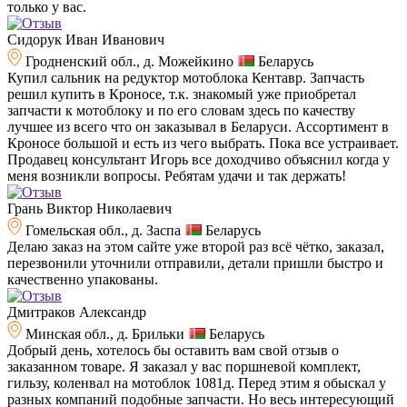
только у вас.
Сидорук Иван Иванович
Гродненский обл., д. Можейкино
Беларусь
Купил сальник на редуктор мотоблока Кентавр. Запчасть
решил купить в Кроносе, т.к. знакомый уже приобретал
запчасти к мотоблоку и по его словам здесь по качеству
лучшее из всего что он заказывал в Беларуси. Ассортимент в
Кроносе большой и есть из чего выбрать. Пока все устраивает.
Продавец консультант Игорь все доходчиво объяснил когда у
меня возникли вопросы. Ребятам удачи и так держать!
Грань Виктор Николаевич
Гомельская обл., д. Заспа
Беларусь
Делаю заказ на этом сайте уже второй раз всё чётко, заказал,
перезвонили уточнили отправили, детали пришли быстро и
качественно упакованы.
Дмитраков Александр
Минская обл., д. Брильки
Беларусь
Добрый день, хотелось бы оставить вам свой отзыв о
заказанном товаре. Я заказал у вас поршневой комплект,
гильзу, коленвал на мотоблок 1081д. Перед этим я обыскал у
разных компаний подобные запчасти. Но весь интересующий