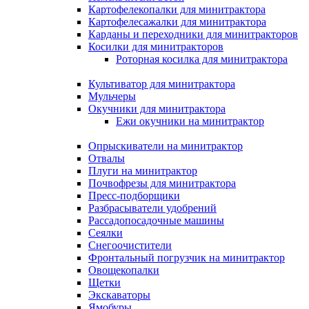
Картофелекопалки для минитрактора
Картофелесажалки для минитрактора
Карданы и переходники для минитракторов
Косилки для минитракторов
Роторная косилка для минитрактора
Культиватор для минитрактора
Мульчеры
Окучники для минитрактора
Ежи окучники на минитрактор
Опрыскиватели на минитрактор
Отвалы
Плуги на минитрактор
Почвофрезы для минитрактора
Пресс-подборщики
Разбрасыватели удобрений
Рассадопосадочные машины
Сеялки
Снегоочистители
Фронтальный погрузчик на минитрактор
Овощекопалки
Щетки
Экскаваторы
Ямобуры