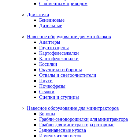
С ременным приводом
Двигатели
Бензиновые
Дизельные
Навесное оборудование для мотоблоков
Адаптеры
Грунтозацепы
Картофелесажалки
Картофелекопалки
Косилки
Окучники и бороны
Отвалы и снегоочистители
Плуги
Почвофрезы
Сеялки
Сцепки и ступицы
Навесное оборудование для минитракторов
Бороны
Грабли-сеноворошилки для минитрактора
Грабли для минитрактора роторные
Задненавесные кузова
Измельчители веток