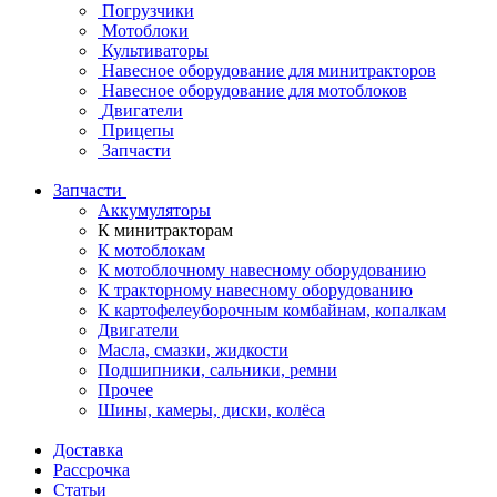
Погрузчики
Мотоблоки
Культиваторы
Навесное оборудование для минитракторов
Навесное оборудование для мотоблоков
Двигатели
Прицепы
Запчасти
Запчасти
Аккумуляторы
К минитракторам
К мотоблокам
К мотоблочному навесному оборудованию
К тракторному навесному оборудованию
К картофелеуборочным комбайнам, копалкам
Двигатели
Масла, смазки, жидкости
Подшипники, сальники, ремни
Прочее
Шины, камеры, диски, колёса
Доставка
Рассрочка
Статьи