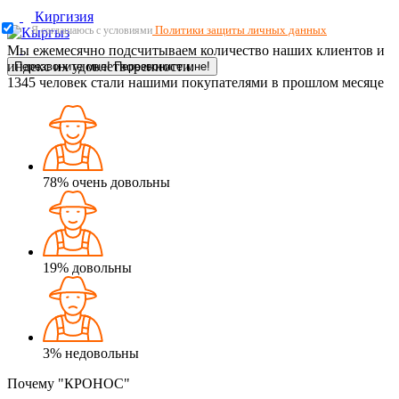
Киргизия
Политики защиты личных данных
Я соглашаюсь с условиями
Мы ежемесячно подсчитываем количество наших клиентов и
индекс их удовлетворенности.
Перезвоните мне!
Перезвоните мне!
1345
человек стали нашими покупателями в прошлом месяце
78%
очень довольны
19%
довольны
3%
недовольны
Почему "КРОНОС"