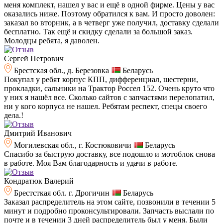
меня комплект, нашел у вас и ещё в одной фирме. Цены у вас
оказались ниже. Поэтому обратился к вам. И просто доволен:
заказал во вторник, а в четверг уже получил, доставку сделали
бесплатно. Так ещё и скидку сделали за большой заказ.
Молодцы ребята, я даволен.
Сергей Петрович
Брестская обл., д. Березовка
Беларусь
Покупал у ребят корпус КПП, дифференциал, шестерни,
прокладки, сальники на Трактор Россел 152. Очень круто что
у них я нашёл все. Сколько сайтов с запчастями перелопатил,
ни у кого корпуса не нашел. Ребятам респект, спецы своего
дела.!
Дмитрий Иванович
Могилевская обл., г. Костюковичи
Беларусь
Спасибо за быструю доставку, все подошло и мотоблок снова
в работе. Моя Вам благодарность и удачи в работе.
Кондратюк Валерий
Брестсткая обл. г. Дрогичин
Беларусь
Заказал распределитель на этом сайте, позвонили в течении 5
минут и подробно проконсультировали. Запчасть выслали по
почте и в течении 3 дней распределитель был у меня. Были