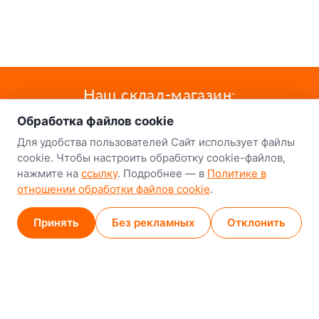
о нас
Наш склад-магазин:
Обработка файлов cookie
Минск
Для удобства пользователей Сайт использует файлы
8-й Путепроводный переулок, 5
cookie. Чтобы настроить обработку cookie-файлов,
нажмите на
ссылку
. Подробнее — в
Политике в
GPS
53.924752, 27.489820
отношении обработки файлов cookie
.
Карта проезда
Принять
Без рекламных
Отклонить