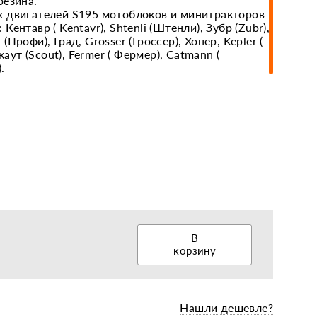
резина.
 двигателей S195 мотоблоков и минитракторов
ентавр ( Kentavr), Shtenli (Штенли), Зубр (Zubr),
i (Профи), Град, Grosser (Гроссер), Хопер, Kepler (
еры, диски, колёса
каут (Scout), Fermer ( Фермер), Catmann (
.
В
корзину
Нашли дешевле?