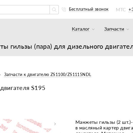
МТС
+
Бесплатный звонок
Каталог
Запчасти
Тракторы и минитракто
Аккумуля
ы гильзы (пара) для дизельного двигате
Грузовики
К минитр
Погрузчики
К мотобл
Мотоблоки
К мотобл
Запчасти к двигателю ZS1100/ZS1115NDL
Культиваторы
К тракто
 двигателя S195
Навесное оборудование
К картоф
Навесное оборудование
Двигател
Двигатели
Масла, с
Манжеты гильзы (2 шт.
в масляный картер двига
Прицепы
Подшипни