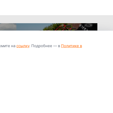
ажмите на
ссылку
. Подробнее — в
Политике в
апчастей всегда
Гарантия низкой
Цены от завод
ичии
цены
производител
Youtube
Instagram
OK
Facebook
ВК
Tiktok
Viber
Telegram
Часто задаваемые вопросы
Почему покупают у нас
Написать директору