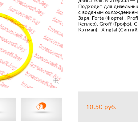
двигателя. Материал — 
Подходит для дизельных
Запчасти
Прочее
с водяным охлаждением: К
Заря, Forte (Форте) , Prof
Шины, кам
Кеплер), Groff (Грофф), С
Кэтман), Xingtai (Синтай)
10.50 руб.