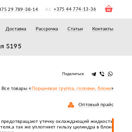
А1
+375 44 774-13-36
375 29 789-38-14
Доставка
Рассрочка
Статьи
Контакты
ры
торы
ля S195
акторам
окам
очному навесному оборудованию
Поделиться:
рному навесному оборудованию
Все товары «
Поршневая группа, головки, блоки
»
 для минитракторов
елеуборочным комбайнам, копалкам
Оптовый прайс
 для мотоблоков
и
мазки, жидкости
)- предотвращают утечку охлаждающей жидкости
теля,а так же уплотняет гильзу цилиндра в блоке
ки, сальники, ремни