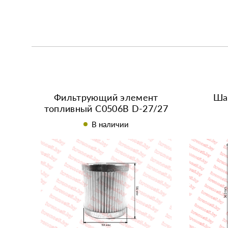
Фильтрующий элемент
Ша
топливный С0506В D-27/27
мм
В наличии