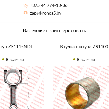
+375 44 774-13-36
zap@kronos5.by
Вас может заинтересовать
тун ZS1115NDL
Втулка шатуна ZS1100
В наличии
В наличии