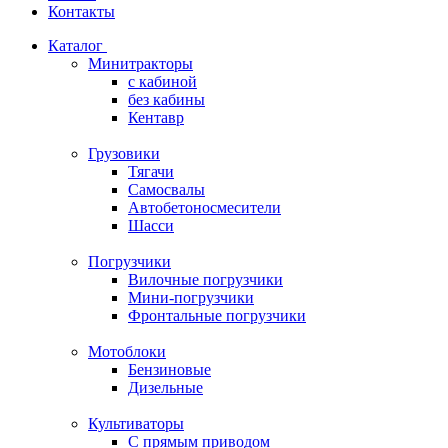
Контакты
Каталог
Минитракторы
c кабиной
без кабины
Кентавр
Грузовики
Тягачи
Самосвалы
Автобетоносмесители
Шасси
Погрузчики
Вилочные погрузчики
Мини-погрузчики
Фронтальные погрузчики
Мотоблоки
Бензиновые
Дизельные
Культиваторы
С прямым приводом