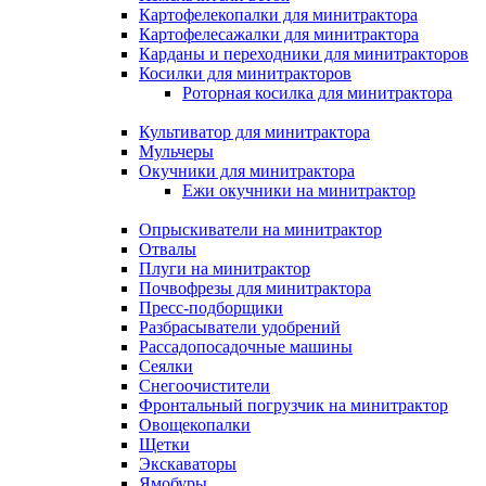
Картофелекопалки для минитрактора
Картофелесажалки для минитрактора
Карданы и переходники для минитракторов
Косилки для минитракторов
Роторная косилка для минитрактора
Культиватор для минитрактора
Мульчеры
Окучники для минитрактора
Ежи окучники на минитрактор
Опрыскиватели на минитрактор
Отвалы
Плуги на минитрактор
Почвофрезы для минитрактора
Пресс-подборщики
Разбрасыватели удобрений
Рассадопосадочные машины
Сеялки
Снегоочистители
Фронтальный погрузчик на минитрактор
Овощекопалки
Щетки
Экскаваторы
Ямобуры