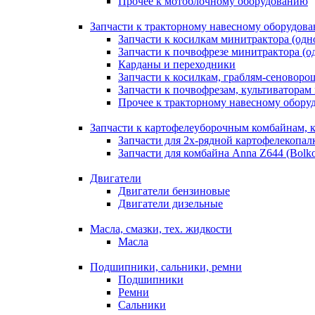
Прочее к мотоблочному оборудованию
Запчасти к тракторному навесному оборудов
Запчасти к косилкам минитрактора (одн
Запчасти к почвофрезе минитрактора (о
Карданы и переходники
Запчасти к косилкам, граблям-сеноворо
Запчасти к почвофрезам, культиваторам
Прочее к тракторному навесному обор
Запчасти к картофелеуборочным комбайнам, 
Запчасти для 2х-рядной картофелекопал
Запчасти для комбайна Anna Z644 (Bolk
Двигатели
Двигатели бензиновые
Двигатели дизельные
Масла, смазки, тех. жидкости
Масла
Подшипники, сальники, ремни
Подшипники
Ремни
Сальники