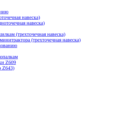
анию
оточечная навеска)
дноточечная навеска)
шилкам (трехточечная навеска)
 минитрактора (трехточечная навеска)
удованию
копалкам
ки Z609
o Z643)