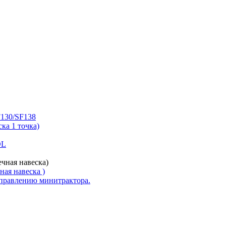
130/SF138
ска 1 точка)
DL
ечная навеска)
ная навеска )
управлению минитрактора.