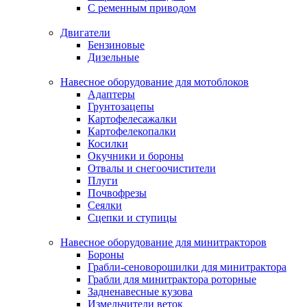
С ременным приводом
Двигатели
Бензиновые
Дизельные
Навесное оборудование для мотоблоков
Адаптеры
Грунтозацепы
Картофелесажалки
Картофелекопалки
Косилки
Окучники и бороны
Отвалы и снегоочистители
Плуги
Почвофрезы
Сеялки
Сцепки и ступицы
Навесное оборудование для минитракторов
Бороны
Грабли-сеноворошилки для минитрактора
Грабли для минитрактора роторные
Задненавесные кузова
Измельчители веток