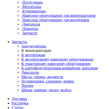
Погрузчики
Мотоблоки
Культиваторы
Навесное оборудование для минитракторов
Навесное оборудование для мотоблоков
Двигатели
Прицепы
Запчасти
Запчасти
Аккумуляторы
К минитракторам
К мотоблокам
К мотоблочному навесному оборудованию
К тракторному навесному оборудованию
К картофелеуборочным комбайнам, копалкам
Двигатели
Масла, смазки, жидкости
Подшипники, сальники, ремни
Прочее
Шины, камеры, диски, колёса
Доставка
Рассрочка
Статьи