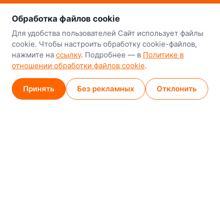
о нас
Наш склад-магазин:
Обработка файлов cookie
Минск
Для удобства пользователей Сайт использует файлы
cookie. Чтобы настроить обработку cookie-файлов,
8-й Путепроводный переулок, 5
нажмите на
ссылку
. Подробнее — в
Политике в
отношении обработки файлов cookie
.
GPS
53.924752, 27.489820
Карта проезда
Принять
Без рекламных
Отклонить
Минск (магазин)