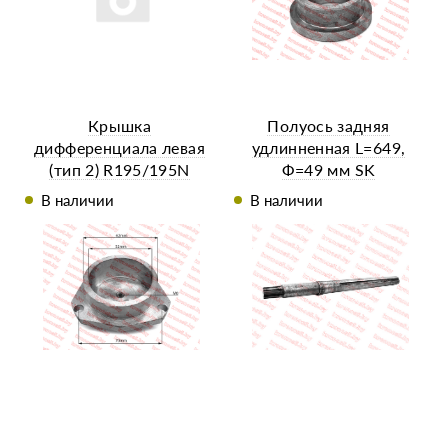
Крышка
Полуось задняя
дифференциала левая
удлинненная L=649,
(тип 2) R195/195N
Ф=49 мм SK
В наличии
В наличии