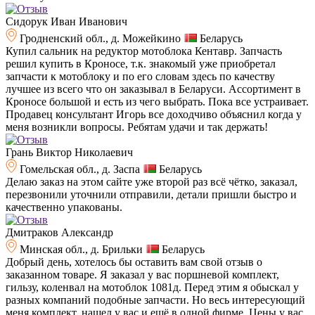
Сидорук Иван Иванович
Гродненский обл., д. Можейкино
Беларусь
Купил сальник на редуктор мотоблока Кентавр. Запчасть
решил купить в Кроносе, т.к. знакомый уже приобретал
запчасти к мотоблоку и по его словам здесь по качеству
лучшее из всего что он заказывал в Беларуси. Ассортимент в
Кроносе большой и есть из чего выбрать. Пока все устраивает.
Продавец консультант Игорь все доходчиво объяснил когда у
меня возникли вопросы. Ребятам удачи и так держать!
Грань Виктор Николаевич
Гомельская обл., д. Заспа
Беларусь
Делаю заказ на этом сайте уже второй раз всё чётко, заказал,
перезвонили уточнили отправили, детали пришли быстро и
качественно упакованы.
Дмитраков Александр
Минская обл., д. Брильки
Беларусь
Добрый день, хотелось бы оставить вам свой отзыв о
заказанном товаре. Я заказал у вас поршневой комплект,
гильзу, коленвал на мотоблок 1081д. Перед этим я обыскал у
разных компаний подобные запчасти. Но весь интересующий
меня комплект, нашел у вас и ещё в одной фирме. Цены у вас