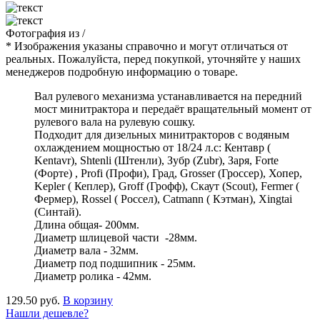
Фотография
из
/
* Изображения указаны справочно и могут отличаться от
реальных. Пожалуйста, перед покупкой, уточняйте у наших
менеджеров подробную информацию о товаре.
Вал рулевого механизма устанавливается на передний
мост минитрактора и передаёт вращательный момент от
рулевого вала на рулевую сошку.
Подходит для дизельных минитракторов с водяным
охлаждением мощностью от 18/24 л.с: Кентавр (
Kentavr), Shtenli (Штенли), Зубр (Zubr), Заря, Forte
(Форте) , Profi (Профи), Град, Grosser (Гроссер), Хопер,
Kepler ( Кеплер), Groff (Грофф), Скаут (Scout), Fermer (
Фермер), Rossel ( Россел), Catmann ( Кэтман), Xingtai
(Синтай).
Длина общая- 200мм.
Диаметр шлицевой части -28мм.
Диаметр вала - 32мм.
Диаметр под подшипник - 25мм.
Диаметр ролика - 42мм.
129.50 руб.
В корзину
Нашли дешевле?