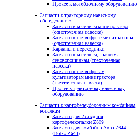
Прочее к мотоблочному оборудованию
Запчасти к тракторному навесному
оборудованию
Запчасти к косилкам минитрактора
(одноточечная навеска)
Запчасти к почвофрезе минитрактора
(одноточечная навеска)
Карданы и переходники
Запчасти к косилкам, граблям-
сеноворошилкам (трехточечная
навеска)
Запчасти к почвофрезам,
культиваторам минитрактора
(трехточечная навеска)
Прочее к тракторному навесному
оборудованию
Запчасти к картофелеуборочным комбайнам,
копалкам
Запчасти для 2х-рядной
картофелекопалки Z609
Запчасти для комбайна Anna Z644
(Bolko Z643)