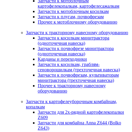
Запчасти к мотоблочным
картофелекопалкам, картофелесажалкам
Запчасти к мотоблочным косилкам
Запчасти к плугам, почвофрезам
Прочее к мотоблочному оборудованию
Запчасти к тракторному навесному оборудованию
Запчасти к косилкам минитрактора
(одноточечная навеска)
Запчасти к почвофрезе минитрактора
(одноточечная навеска)
Карданы и переходники
Запчасти к косилкам, граблям-
сеноворошилкам (трехточечная навеска)
Запчасти к почвофрезам, культиваторам
минитрактора (трехточечная навеска)
Прочее к тракторному навесному
оборудованию
Запчасти к картофелеуборочным комбайнам,
копалкам
Запчасти для 2х-рядной картофелекопалки
Z609
Запчасти для комбайна Anna Z644 (Bolko
Z643)