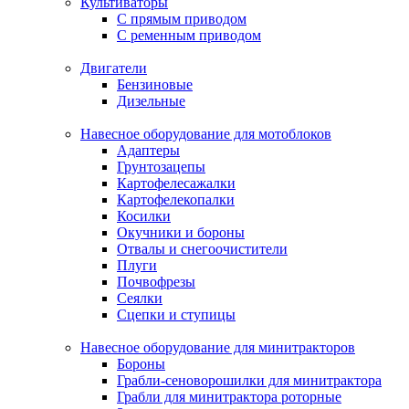
Культиваторы
С прямым приводом
С ременным приводом
Двигатели
Бензиновые
Дизельные
Навесное оборудование для мотоблоков
Адаптеры
Грунтозацепы
Картофелесажалки
Картофелекопалки
Косилки
Окучники и бороны
Отвалы и снегоочистители
Плуги
Почвофрезы
Сеялки
Сцепки и ступицы
Навесное оборудование для минитракторов
Бороны
Грабли-сеноворошилки для минитрактора
Грабли для минитрактора роторные