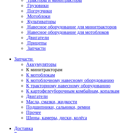
Тракторы и минитракторы
Грузовики
Погрузчики
Мотоблоки
Культиваторы
Навесное оборудование для минитракторов
Навесное оборудование для мотоблоков
Двигатели
Прицепы
Запчасти
Запчасти
Аккумуляторы
К минитракторам
К мотоблокам
К мотоблочному навесному оборудованию
К тракторному навесному оборудованию
К картофелеуборочным комбайнам, копалкам
Двигатели
Масла, смазки, жидкости
Подшипники, сальники, ремни
Прочее
Шины, камеры, диски, колёса
Доставка