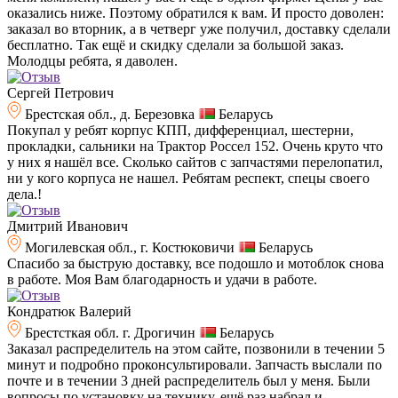
оказались ниже. Поэтому обратился к вам. И просто доволен:
заказал во вторник, а в четверг уже получил, доставку сделали
бесплатно. Так ещё и скидку сделали за большой заказ.
Молодцы ребята, я даволен.
Сергей Петрович
Брестская обл., д. Березовка
Беларусь
Покупал у ребят корпус КПП, дифференциал, шестерни,
прокладки, сальники на Трактор Россел 152. Очень круто что
у них я нашёл все. Сколько сайтов с запчастями перелопатил,
ни у кого корпуса не нашел. Ребятам респект, спецы своего
дела.!
Дмитрий Иванович
Могилевская обл., г. Костюковичи
Беларусь
Спасибо за быструю доставку, все подошло и мотоблок снова
в работе. Моя Вам благодарность и удачи в работе.
Кондратюк Валерий
Брестсткая обл. г. Дрогичин
Беларусь
Заказал распределитель на этом сайте, позвонили в течении 5
минут и подробно проконсультировали. Запчасть выслали по
почте и в течении 3 дней распределитель был у меня. Были
вопросы по установку на технику, ещё раз набрал и