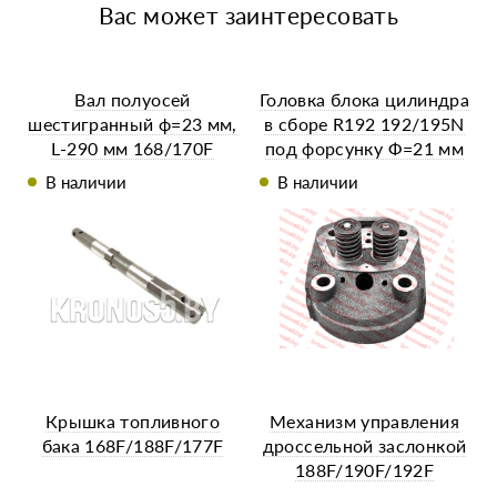
Вас может заинтересовать
Вал полуосей
Головка блока цилиндра
шестигранный ф=23 мм,
в сборе R192 192/195N
L-290 мм 168/170F
под форсунку Ф=21 мм
В наличии
В наличии
Крышка топливного
Механизм управления
бака 168F/188F/177F
дроссельной заслонкой
188F/190F/192F