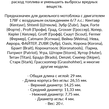
расход топлива и уменьшить выбросы вредных
веществ.
Предназначен для дизельного мотоблока с двигателем
178F с воздушным охлаждением 6/7 л.с.: Кентавр
(Kentavr), Shtenli (Штенли), Зубр (Zubr), Заря, Forte
(Форте) , Profi (Профи), Град, Grosser (Гроссер), Хопер,
Kepler ( Кеплер), Groff (Грофф), Скаут (Scout), Fermer
(Фермер), Catmann (Кэтман), Вейма (Weima), Нева,
Аврора, ФАЙТЕР, ZUВR (Зубр), Oasis, Корона (Korona),
Браит (Brait), Коронатоолс (Koronatools), Парма,
Патриот (Patriot), Угра, Шторм (Storm), Хутор (Huter),
Титан (Titan), Брадо (Brado), Denzel, Скипер (Skiper),
Старк (Stark), Грассхоппер (Grasshohher), и многие
другие модели.
- Общая длина с иглой: 29 мм.
- Длина корпуса без иглы: 26,55 мм.
- Верхний диаметр: 14,25 мм.
- Средний диаметр: 11,33 мм.
- Нижний диаметр: 7,75 мм.
- Диаметр иглы: 4 мм.
- Вес: 20 г.