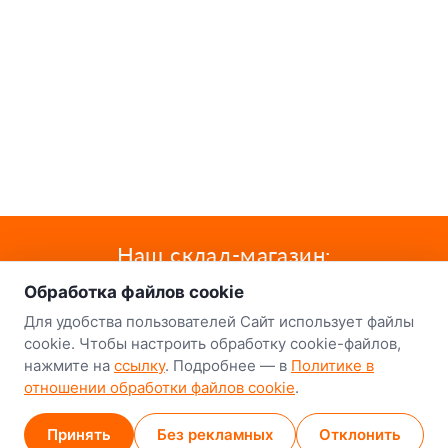
о нас
Наш склад-магазин:
Обработка файлов cookie
Минск
Для удобства пользователей Сайт использует файлы
8-й Путепроводный переулок, 5
cookie. Чтобы настроить обработку cookie-файлов,
нажмите на
ссылку
. Подробнее — в
Политике в
GPS
53.924752, 27.489820
отношении обработки файлов cookie
.
Карта проезда
Принять
Без рекламных
Отклонить