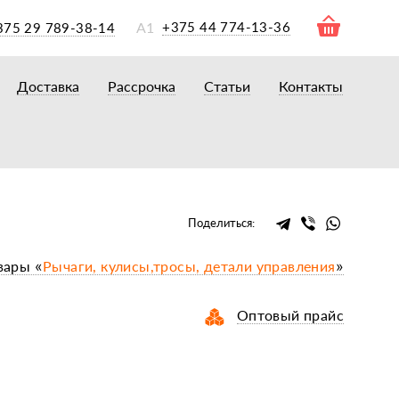
А1
+375 44 774-13-36
375 29 789-38-14
Доставка
Рассрочка
Статьи
Контакты
ры
торы
акторам
окам
очному навесному оборудованию
Поделиться:
рному навесному оборудованию
вары «
Рычаги, кулисы,тросы, детали управления
»
 для минитракторов
елеуборочным комбайнам, копалкам
Оптовый прайс
 для мотоблоков
и
мазки, жидкости
ки, сальники, ремни