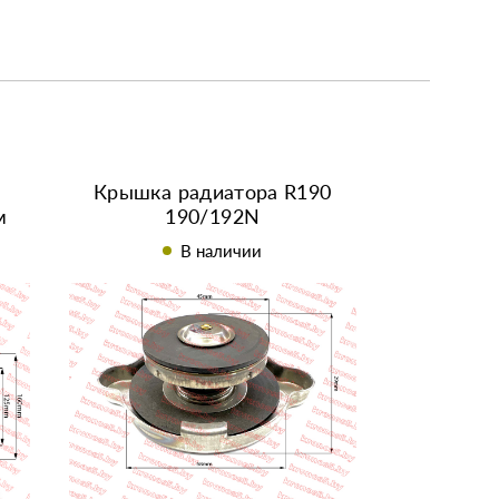
Крышка радиатора R190
м
190/192N
В наличии