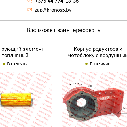
+375 44 774-13-36
zap@kronos5.by
Вас может заинтересовать
трующий элемент
Корпус редуктора к
топливный
мотоблоку с воздушны
/R190/R195/195N
охлаждением КПП 3+1
В наличии
В наличии