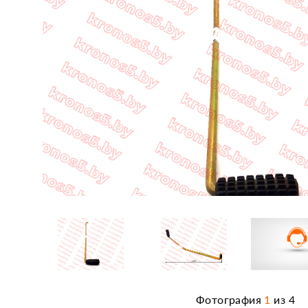
Фотография
1
из
4