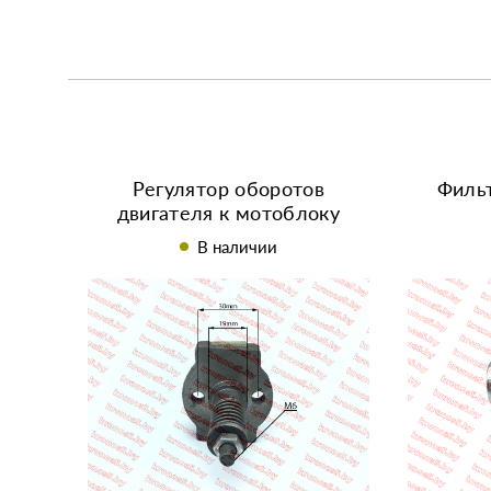
Регулятор оборотов
Филь
двигателя к мотоблоку
R175/175N/R180/180N
R180
В наличии