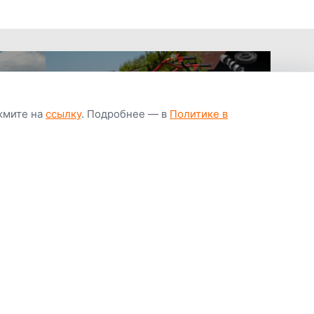
ажмите на
ссылку
. Подробнее — в
Политике в
апчастей всегда
Гарантия низкой
Цены от завод
ичии
цены
производител
Youtube
Instagram
OK
Facebook
ВК
Tiktok
Viber
Telegram
Часто задаваемые вопросы
Почему покупают у нас
Написать директору