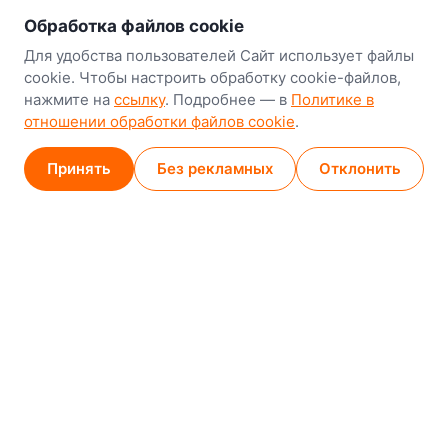
Обработка файлов cookie
Минск
Для удобства пользователей Сайт использует файлы
8-й Путепроводный переулок, 5
cookie. Чтобы настроить обработку cookie-файлов,
нажмите на
ссылку
. Подробнее — в
Политике в
GPS
53.924752, 27.489820
отношении обработки файлов cookie
.
Карта проезда
Принять
Без рекламных
Отклонить
Минск (магазин)