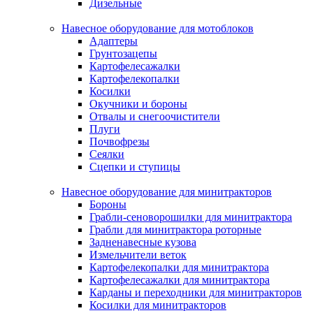
Дизельные
Навесное оборудование для мотоблоков
Адаптеры
Грунтозацепы
Картофелесажалки
Картофелекопалки
Косилки
Окучники и бороны
Отвалы и снегоочистители
Плуги
Почвофрезы
Сеялки
Сцепки и ступицы
Навесное оборудование для минитракторов
Бороны
Грабли-сеноворошилки для минитрактора
Грабли для минитрактора роторные
Задненавесные кузова
Измельчители веток
Картофелекопалки для минитрактора
Картофелесажалки для минитрактора
Карданы и переходники для минитракторов
Косилки для минитракторов