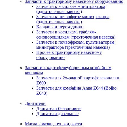
Запчасти к тракторному навесному оборудованию
Запчасти к косилкам минитрактора
(одноточечная навеска)
Запчасти к почвофрезе минитрактора
(одноточечная навеска)
Карданы и переходники
Запчасти к косилкам, граблям-
сеноворошилкам (трехточечная навеска)
Запчасти к почвофрезам, культиваторам
минитрактора (трехточечная навеска)
Прочее к тракторному навесному
оборудованию
Запчасти к картофелеуборочным комбайнам,
копалкам
Запчасти для 2х-рядной картофелекопалки
Z609
Запчасти для комбайна Anna Z644 (Bolko
Z643)
Двигатели
Двигатели бензиновые
Двигатели дизельные
Масла, смазки, тех. жидкости