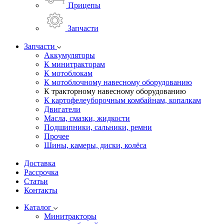
Прицепы
Запчасти
Запчасти
Аккумуляторы
К минитракторам
К мотоблокам
К мотоблочному навесному оборудованию
К тракторному навесному оборудованию
К картофелеуборочным комбайнам, копалкам
Двигатели
Масла, смазки, жидкости
Подшипники, сальники, ремни
Прочее
Шины, камеры, диски, колёса
Доставка
Рассрочка
Статьи
Контакты
Каталог
Минитракторы