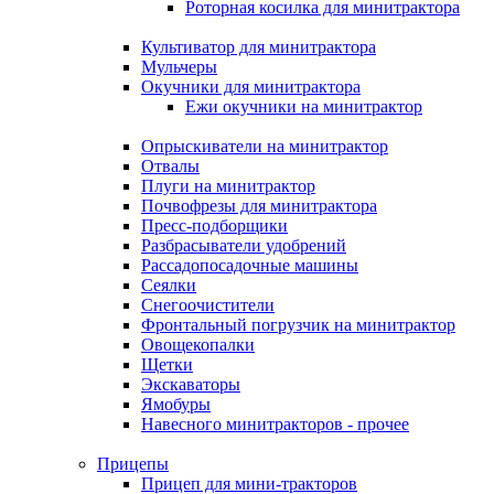
Роторная косилка для минитрактора
Культиватор для минитрактора
Мульчеры
Окучники для минитрактора
Ежи окучники на минитрактор
Опрыскиватели на минитрактор
Отвалы
Плуги на минитрактор
Почвофрезы для минитрактора
Пресс-подборщики
Разбрасыватели удобрений
Рассадопосадочные машины
Сеялки
Снегоочистители
Фронтальный погрузчик на минитрактор
Овощекопалки
Щетки
Экскаваторы
Ямобуры
Навесного минитракторов - прочее
Прицепы
Прицеп для мини-тракторов