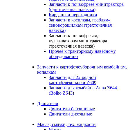
Запчасти к почвофрезе минитрактора
(одноточечная навеска)
Карданы и переходники
Запчасти к косилкам, граблям-
сеноворошилкам (трехточечная
навеска)
Запчасти к почвофрезам,
культиваторам минитрактора
(трехточечная навеска)
Прочее к тракторному навесному
оборудованию
Запчасти к картофелеуборочным комбайнам,
копалкам
Запчасти для 2х-рядной
картофелекопалки Z609
Запчасти для комбайна Anna Z644
(Bolko Z643)
Двигатели
Двигатели бензиновые
Двигатели дизельные
Масла, смазки, тех. жидкости
Масла